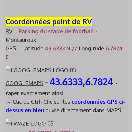
Coordonnées point de RV
RV
=
Parking du stade de football
-
Montauroux
GPS
= Latitude
43.6333 N
// Longitude
6.7824
E
43.6333,6.7824
GOOGLEMAPS
=
-
taper exactement ainsi
→ Clic ou Ctrl+Clic sur les
coordonnées GPS ci-
dessus en bleu
ouvre directement dans MAPS