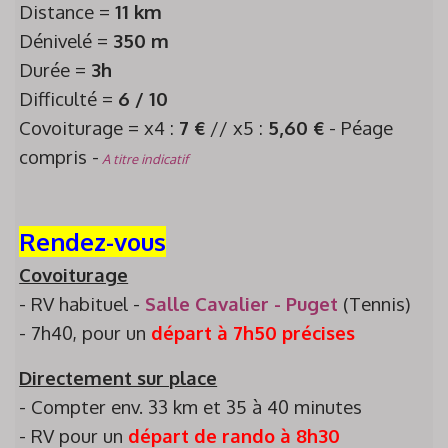
Distance =
11 km
Dénivelé =
350 m
Durée =
3h
Difficulté =
6 / 10
Covoiturage = x4 :
7 €
// x5 :
5,60 €
- Péage
compris -
A titre indicatif
Rendez-vous
Covoiturage
- RV habituel -
Salle Cavalier - Puget
(Tennis)
- 7h40, pour un
départ à 7h50 précises
Directement sur place
- Compter env. 33 km et 35 à 40 minutes
- RV pour un
départ de rando à 8h30