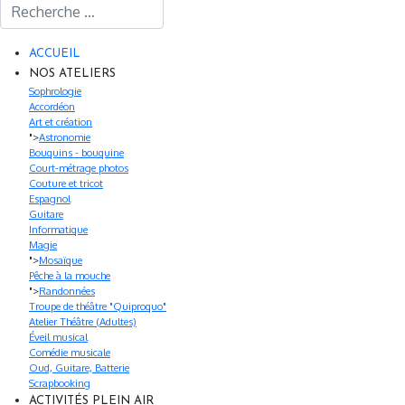
Rechercher
ACCUEIL
NOS ATELIERS
Sophrologie
Accordéon
Art et création
">
Astronomie
Bouquins - bouquine
Court-métrage photos
Couture et tricot
Espagnol
Guitare
Informatique
Magie
">
Mosaïque
Pêche à la mouche
">
Randonnées
Troupe de théâtre "Quiproquo"
Atelier Théâtre (Adultes)
Éveil musical
Comédie musicale
Oud, Guitare, Batterie
Scrapbooking
ACTIVITÉS PLEIN AIR