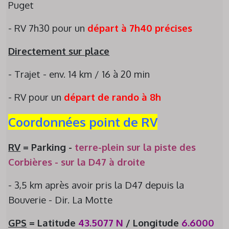
Puget
- RV 7h30 pour un
départ à 7h40
précises
Directement sur place
- Trajet - env. 14 km / 16 à 20 min
- RV pour un
départ
de rando
à
8h
Coordonnées point de RV
RV
=
P
arking
-
terre-pl
e
in
sur la piste des
Corbières
- sur la D47 à droite
- 3,5 km après avoir pris la D47 depuis la
Bouverie - Dir. La Motte
GPS
=
Latitude
43.
5
077
N
/
Longitude
6.
6
0
0
0