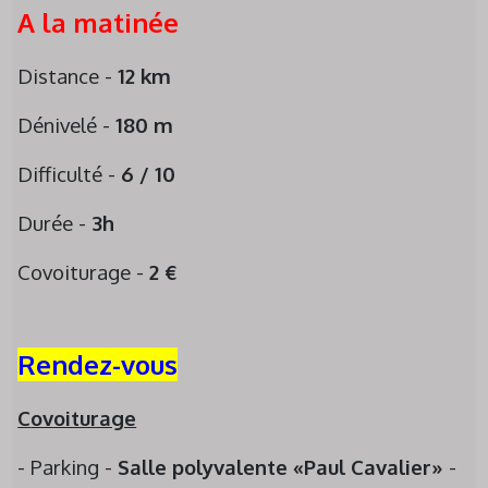
A
la matinée
Distance -
1
2
km
Dénivelé -
1
8
0
m
Difficulté -
6
/ 10
Durée -
3h
Covoiturage -
2
€
Rendez-vous
C
ovoiturage
- Parking -
S
alle polyvalente «Paul Cavalier»
-