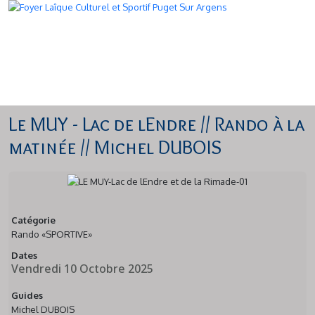
Le MUY - Lac de lEndre // Rando à la
matinée // Michel DUBOIS
Catégorie
Rando «SPORTIVE»
Dates
Vendredi 10 Octobre 2025
Guides
Michel DUBOIS