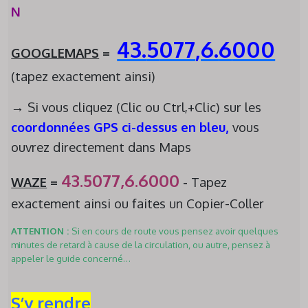
N
43.
5
077
,6.
6
000
GOOGLEMAPS
=
(tapez exactement ainsi)
→ Si vous cliquez (Clic ou Ctrl,+Clic) sur les
coordonnées GPS ci-dessus en bleu
,
vous
ouvrez directement dans Maps
43.
5
077
,6.
6
000
WAZE
=
-
Tapez
exactement ainsi ou faites un Copier-Coller
ATTENTION
:
Si en cours de route vous pensez avoir quelques
minutes de retard à cause de la circulation, ou autre, pensez à
appeler le guide concerné…
S’
y rendre