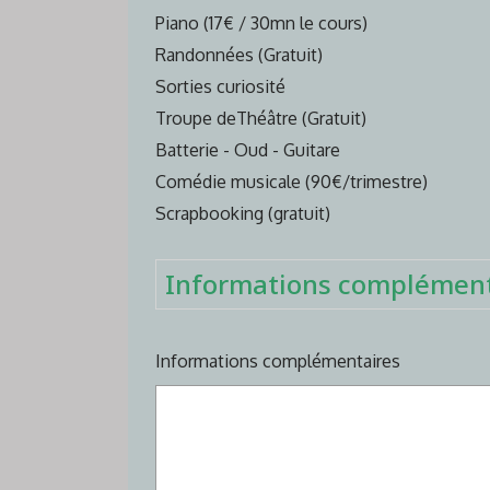
Piano (17€ / 30mn le cours)
Randonnées (Gratuit)
Sorties curiosité
Troupe deThéâtre (Gratuit)
Batterie - Oud - Guitare
Comédie musicale (90€/trimestre)
Scrapbooking (gratuit)
Informations complément
Informations complémentaires